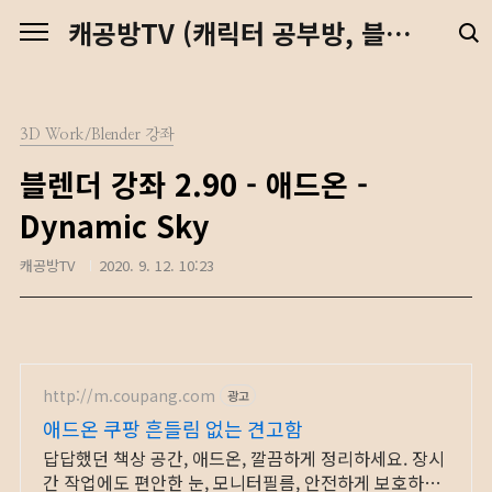
본문 바로가기
캐공방TV (캐릭터 공부방, 블렌더 강좌, 예수님, 디지털 노마드)
3D Work/Blender 강좌
블렌더 강좌 2.90 - 애드온 -
Dynamic Sky
캐공방TV
2020. 9. 12. 10:23
http://m.coupang.com
광고
애드온 쿠팡 흔들림 없는 견고함
답답했던 책상 공간, 애드온, 깔끔하게 정리하세요. 장시
간 작업에도 편안한 눈, 모니터필름, 안전하게 보호하세