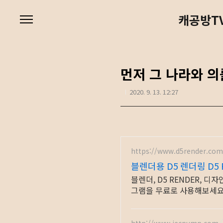
본문 바로가기
캐공방TV
먼저 그 나라와 의
2020. 9. 13. 12:27
https://www.d5render.com
블렌더용 D5 렌더링 D5 
블렌더, D5 RENDER, 
그램을 무료로 사용해보세요
http://www.jecpump.com