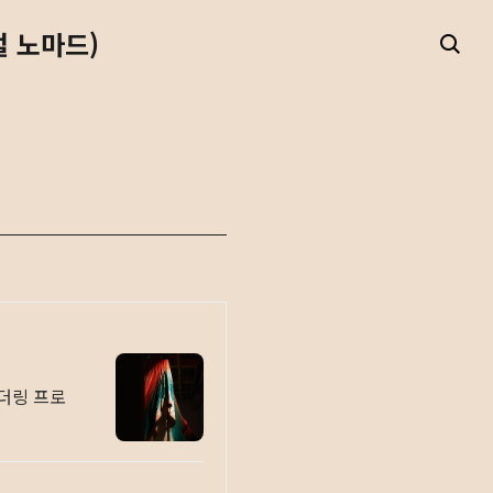
털 노마드)
렌더링 프로