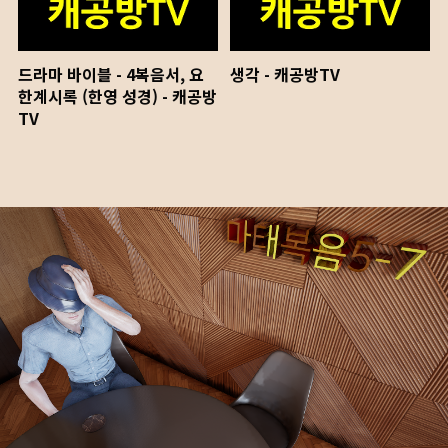
드라마 바이블 - 4복음서, 요
생각 - 캐공방TV
한계시록 (한영 성경) - 캐공방
TV