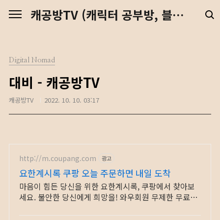
본문 바로가기
캐공방TV (캐릭터 공부방, 블렌더 강좌, 예수님, 디지털 노마드)
Digital Nomad
대비 - 캐공방TV
캐공방TV
2022. 10. 10. 03:17
http://m.coupang.com
광고
요한계시록 쿠팡 오늘 주문하면 내일 도착
마음이 힘든 당신을 위한 요한계시록, 쿠팡에서 찾아보
세요. 불안한 당신에게 희망을! 와우회원 무제한 무료배
송으로 만나세요.