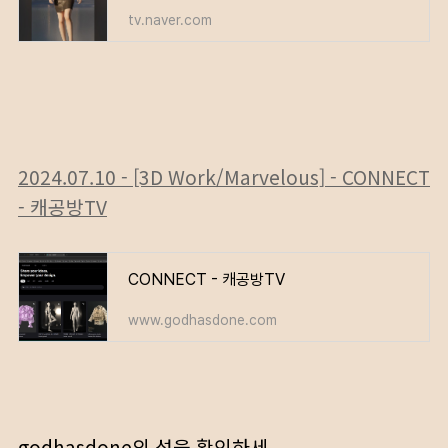
tv.naver.com
2024.07.10 - [3D Work/Marvelous] - CONNECT
- 캐공방TV
CONNECT - 캐공방TV
www.godhasdone.com
godhasdone의 섬을 확인하세