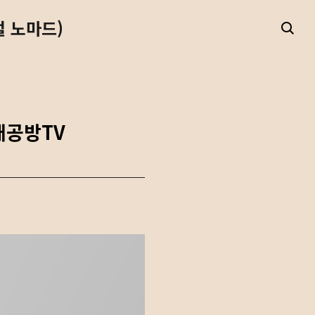
털 노마드)
 캐공방TV