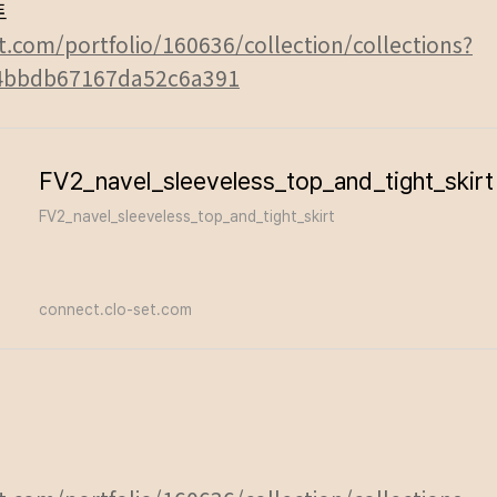
트
t.com/portfolio/160636/collection/collections?
4bbdb67167da52c6a391
FV2_navel_sleeveless_top_and_tight_skirt
FV2_navel_sleeveless_top_and_tight_skirt
connect.clo-set.com