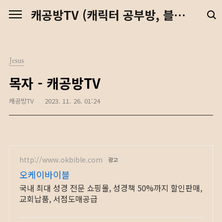
본문 바로가기
캐공방TV (캐릭터 공부방, 블렌더 강좌, 예수님, 디지털 노마드)
Jesus
목자 - 캐공방TV
캐공방TV
2023. 11. 26. 01:24
http://www.okbible.com
광고
오케이바이블
국내 최대 성경 전문 쇼핑몰, 성경책 50%까지 할인판매,
교회납품, 서점도매공급